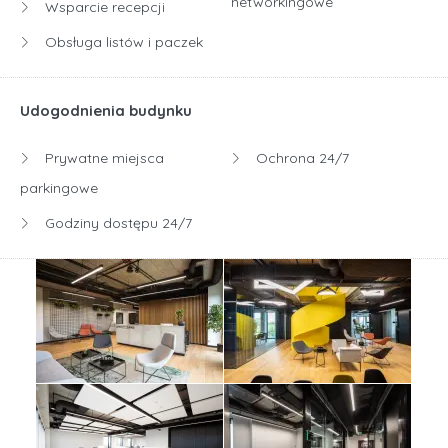
networkingowe
Wsparcie recepcji
CitySpace w O3 Business Campus to nie tylko biuro, to
Obsługa listów i paczek
miejsce, które inspiruje do rozwoju i współpracy.
Z nami
zyskujesz nie tylko przestrzeń do pracy, ale także dostęp do
dynamicznej społeczności i licznych udogodnień, które
Udogodnienia budynku
ułatwią Ci codzienne funkcjonowanie.
Prywatne miejsca
Ochrona 24/7
parkingowe
Godziny dostępu 24/7