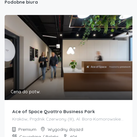
Podobne biura
Cena do potw.
Ace of Space Quattro Business Park
Kraków, Prądnik Czerwony (III), Al. Bora-Komorowskiego 25
Premium
Wygodny dojazd
Coworking / Relaks
606