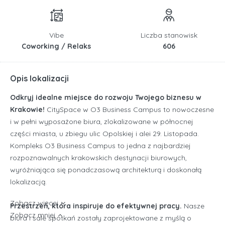
Vibe
Liczba stanowisk
Coworking / Relaks
606
Opis lokalizacji
Odkryj idealne miejsce do rozwoju Twojego biznesu w
Krakowie!
CitySpace w O3 Business Campus to nowoczesne
i w pełni wyposażone biura, zlokalizowane w północnej
części miasta, u zbiegu ulic Opolskiej i alei 29. Listopada.
Kompleks O3 Business Campus to jedna z najbardziej
rozpoznawalnych krakowskich destynacji biurowych,
wyróżniająca się ponadczasową architekturą i doskonałą
lokalizacją.
Zobacz więcej
Przestrzeń, która inspiruje do efektywnej pracy.
Nasze
Zobacz mniej
biura i sale spotkań zostały zaprojektowane z myślą o