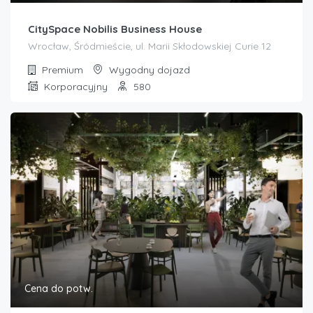
CitySpace Nobilis Business House
Wrocław, Śródmieście, ul. Marii Skłodowskiej Curie 12
Premium
Wygodny dojazd
Korporacyjny
580
Cena do potw.