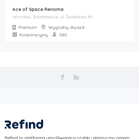
Ace of Space Renoma
Wrocław, Śródmieście, ul. Świdnicka 40
Premium
Wygodny dojazd
Korporacyjny
580
Refind to platforma umożliwiająca szybki i elastyczny najem