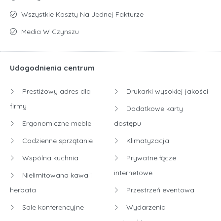
położony jest w doskonałej lokalizacji, pomiędzy centrum
Wszystkie Koszty Na Jednej Fakturze
miasta a Placem Grunwaldzkim. Bezpośrednie sąsiedztwo
Media W Czynszu
biurowca Green Day i zielony pasaż łączący oba budynki
tworzą przyjazne i inspirujące otoczenie. Liczne przystanki
tramwajowe i autobusowe oraz bliskość głównych arterii
Udogodnienia centrum
komunikacyjnych zapewniają doskonałą komunikację z
resztą miasta.
Prestiżowy adres dla
Drukarki wysokiej jakości
Business Link w Green2Day to nie tylko biuro, to miejsce,
firmy
Dodatkowe karty
które inspiruje do rozwoju i współpracy.
Z nami zyskujesz
Ergonomiczne meble
dostępu
nie tylko przestrzeń do pracy, ale także dostęp do
dynamicznej społeczności i licznych udogodnień, które
Codzienne sprzątanie
Klimatyzacja
ułatwią Ci codzienne funkcjonowanie.
Wspólna kuchnia
Prywatne łącze
internetowe
Nielimitowana kawa i
herbata
Przestrzeń eventowa
Sale konferencyjne
Wydarzenia