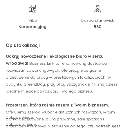
Vibe
Liczba stanowisk
Korporacyjny
580
Opis lokalizacji
Odkryj nowoczesne i ekologiczne biuro w sercu
Wrocławia!
Business Link to renomowany dostawca
rozwiązań coworkingowych, oferujący elastyczne
przestrzenie do pracy w prestiżowych lokalizacjach. W
budynku Green2Day, przy ulicy Szczytnickiej 11, znajdziesz
idealne miejsce do rozwoju Twojego biznesu.
Przestrzeń, która rośnie razem z Twoim biznesem.
Oferujemy szeroki wybór elastycznych rozwiązań, w tym
Zobacz więcej
biurka dedykowane, biura prywatne, sale spotkań i
Zobacz mniej
przestrzeń eventową. Niezależnie od tego, czy potrzebujesz