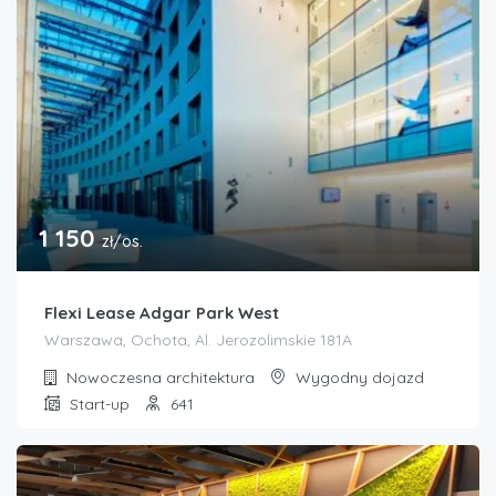
1 150
zł/os.
Flexi Lease Adgar Park West
Warszawa, Ochota, Al. Jerozolimskie 181A
Nowoczesna architektura
Wygodny dojazd
Start-up
641