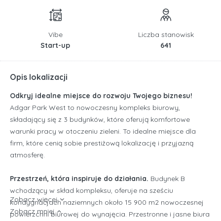
Vibe
Liczba stanowisk
Start-up
641
Opis lokalizacji
Odkryj idealne miejsce do rozwoju Twojego biznesu!
Adgar Park West to nowoczesny kompleks biurowy,
składający się z 3 budynków, które oferują komfortowe
warunki pracy w otoczeniu zieleni. To idealne miejsce dla
firm, które cenią sobie prestiżową lokalizację i przyjazną
atmosferę.
Przestrzeń, która inspiruje do działania.
Budynek B
wchodzący w skład kompleksu, oferuje na sześciu
Zobacz więcej
kondygnacjach naziemnych około 15 900 m2 nowoczesnej
Zobacz mniej
powierzchni biurowej do wynajęcia. Przestronne i jasne biura