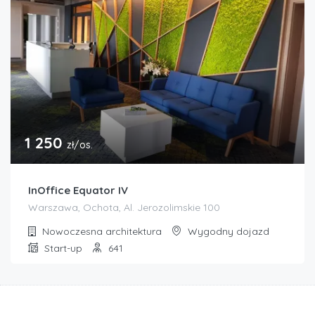
1 250
zł/os.
InOffice Equator IV
Warszawa, Ochota, Al. Jerozolimskie 100
Nowoczesna architektura
Wygodny dojazd
Start-up
641