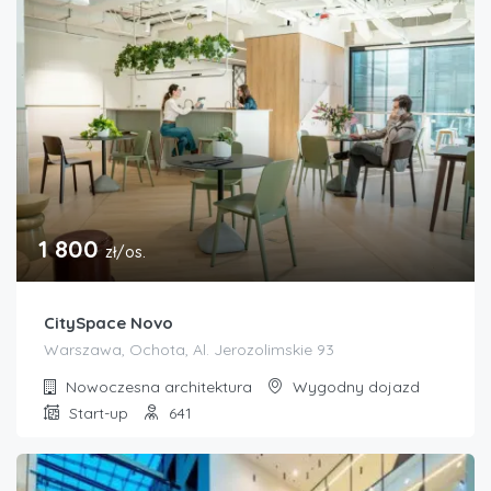
1 800
zł/os.
CitySpace Novo
Warszawa, Ochota, Al. Jerozolimskie 93
Nowoczesna architektura
Wygodny dojazd
Start-up
641